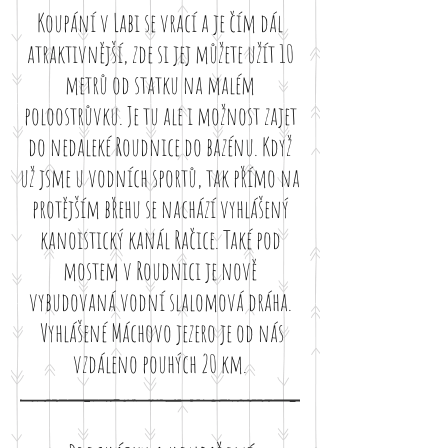
Koupání v Labi se vrací a je čím dál
atraktivnější, zde si jej můžete užít 10
metrů od statku na malém
poloostrůvku. Je tu ale i možnost zajet
do nedaleké Roudnice do bazénu. Když
už jsme u vodních sportů, tak přímo na
protějším břehu se nachází vyhlášený
kanoistický kanál Račice. Také pod
mostem v Roudnici je nově
vybudovaná vodní slalomová dráha.
Vyhlášené Máchovo jezero je od nás
vzdáleno pouhých 20 km.