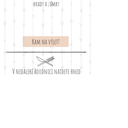
hrady a zámky
Kam na výlet?
V nedaleké Roudnici najdete hned
několik skvělých restaurací a výbornou
cukrárnu...
Cykloturistika
Tento kraj je přímo stvořený pro cykloturistiku