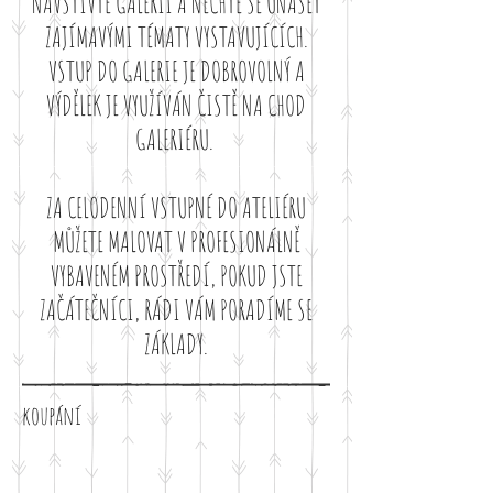
NAVŠTIVTE GALERII A NECHTE SE UNÁŠET
ZAJÍMAVÝMI TÉMATY VYSTAVUJÍCÍCH.
VSTUP DO GALERIE JE DOBROVOLNÝ A
VÝDĚLEK JE VYUŽÍVÁN ČISTĚ NA CHOD
GALERIÉRU.
ZA CELODENNÍ VSTUPNÉ DO ATELIÉRU
MŮŽETE MALOVAT V PROFESIONÁLNĚ
VYBAVENÉM PROSTŘEDÍ, POKUD JSTE
ZAČÁTEČNÍCI, RÁDI VÁM PORADÍME SE
ZÁKLADY.
koupání